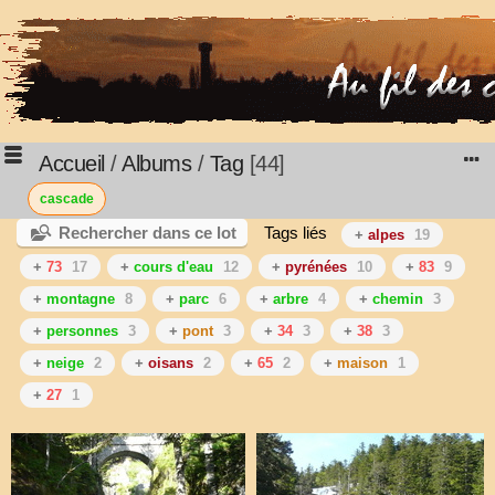
Accueil
/
Albums
/
Tag
44
cascade
Rechercher dans ce lot
Tags liés
+
alpes
19
+
73
17
+
cours d'eau
12
+
pyrénées
10
+
83
9
+
montagne
8
+
parc
6
+
arbre
4
+
chemin
3
+
personnes
3
+
pont
3
+
34
3
+
38
3
+
neige
2
+
oisans
2
+
65
2
+
maison
1
+
27
1