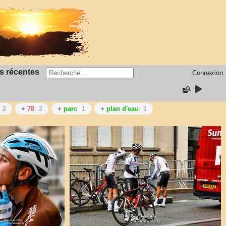
s récentes
Connexion
2
+
78
2
+
parc
1
+
plan d'eau
1