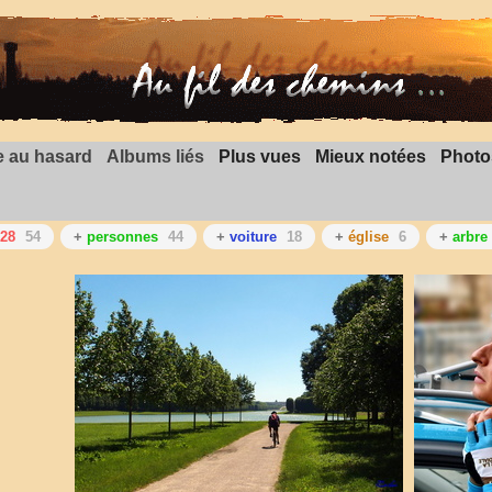
 au hasard
Albums liés
Plus vues
Mieux notées
Photo
28
54
+
personnes
44
+
voiture
18
+
église
6
+
arbre