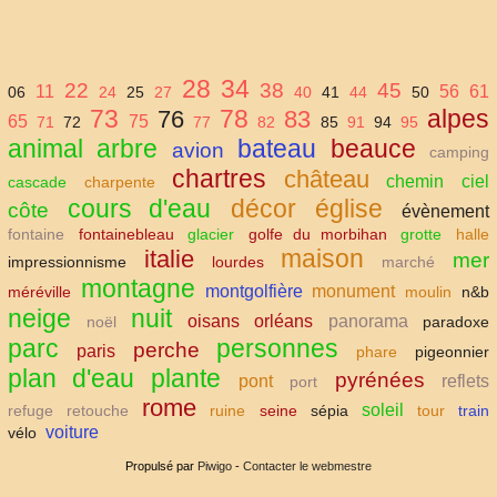
28
34
22
38
45
11
56
61
06
24
25
27
40
41
44
50
73
78
alpes
76
83
65
75
71
72
77
82
85
91
94
95
animal
arbre
bateau
beauce
avion
camping
chartres
château
chemin
ciel
cascade
charpente
cours d'eau
décor
église
côte
évènement
fontaine
fontainebleau
glacier
golfe du morbihan
grotte
halle
maison
italie
mer
impressionnisme
lourdes
marché
montagne
montgolfière
monument
méréville
moulin
n&b
neige
nuit
oisans
orléans
panorama
noël
paradoxe
parc
personnes
perche
paris
phare
pigeonnier
plan d'eau
plante
pyrénées
pont
reflets
port
rome
soleil
refuge
retouche
ruine
seine
sépia
tour
train
voiture
vélo
Propulsé par
Piwigo
-
Contacter le webmestre