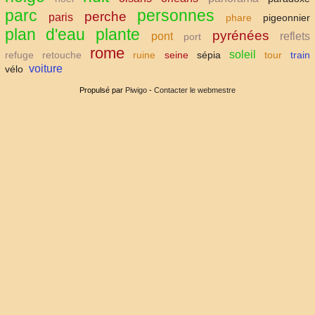
parc
personnes
perche
paris
phare
pigeonnier
plan d'eau
plante
pyrénées
pont
reflets
port
rome
soleil
refuge
retouche
ruine
seine
sépia
tour
train
voiture
vélo
Propulsé par
Piwigo
-
Contacter le webmestre