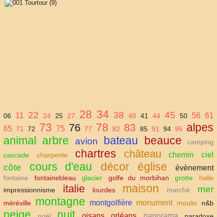
28
34
22
38
45
11
56
61
06
24
25
27
40
41
44
50
73
78
alpes
76
83
65
75
71
72
77
82
85
91
94
95
animal
arbre
bateau
beauce
avion
camping
chartres
château
chemin
ciel
cascade
charpente
cours d'eau
décor
église
côte
évènement
fontaine
fontainebleau
glacier
golfe du morbihan
grotte
halle
maison
italie
mer
impressionnisme
lourdes
marché
montagne
montgolfière
monument
méréville
moulin
n&b
neige
nuit
oisans
orléans
panorama
noël
paradoxe