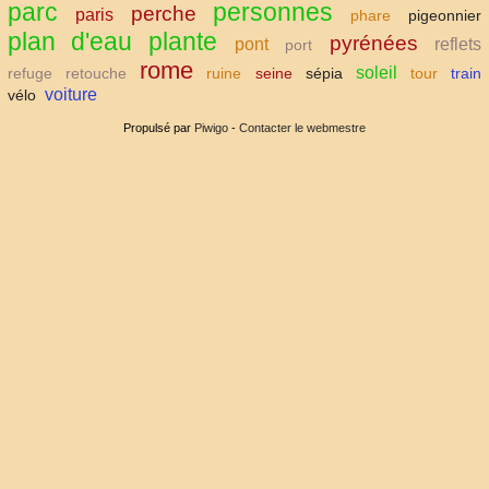
parc
personnes
perche
paris
phare
pigeonnier
plan d'eau
plante
pyrénées
pont
reflets
port
rome
soleil
refuge
retouche
ruine
seine
sépia
tour
train
voiture
vélo
Propulsé par
Piwigo
-
Contacter le webmestre