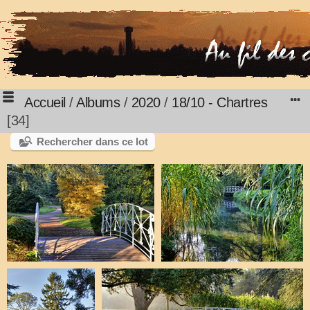
Accueil
/
Albums
/
2020
/
18/10 - Chartres
34
Rechercher dans ce lot