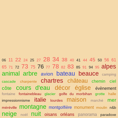
28
34
22
38
45
11
56
61
06
24
25
27
40
41
44
50
73
78
alpes
76
83
65
75
71
72
77
82
85
91
94
95
animal
arbre
bateau
beauce
avion
camping
chartres
château
chemin
ciel
cascade
charpente
cours d'eau
décor
église
côte
évènement
fontaine
fontainebleau
glacier
golfe du morbihan
grotte
halle
maison
italie
mer
impressionnisme
lourdes
marché
montagne
montgolfière
monument
méréville
moulin
n&b
neige
nuit
oisans
orléans
panorama
noël
paradoxe