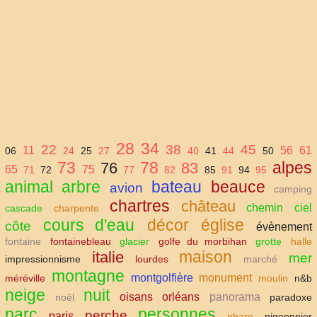
28
34
22
38
45
11
56
61
06
24
25
27
40
41
44
50
73
78
alpes
76
83
65
75
71
72
77
82
85
91
94
95
animal
arbre
bateau
beauce
avion
camping
chartres
château
chemin
ciel
cascade
charpente
cours d'eau
décor
église
côte
évènement
fontaine
fontainebleau
glacier
golfe du morbihan
grotte
halle
maison
italie
mer
impressionnisme
lourdes
marché
montagne
montgolfière
monument
méréville
moulin
n&b
neige
nuit
oisans
orléans
panorama
noël
paradoxe
parc
personnes
perche
paris
phare
pigeonnier