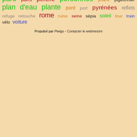
plan d'eau
plante
pyrénées
pont
reflets
port
rome
soleil
refuge
retouche
ruine
seine
sépia
tour
train
voiture
vélo
Propulsé par
Piwigo
-
Contacter le webmestre