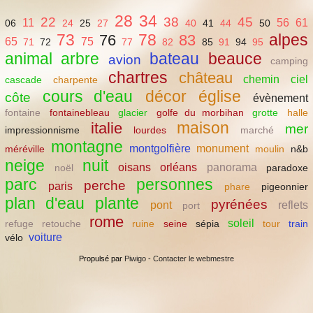
28
34
22
38
45
11
56
61
06
24
25
27
40
41
44
50
73
78
alpes
76
83
65
75
71
72
77
82
85
91
94
95
animal
arbre
bateau
beauce
avion
camping
chartres
château
chemin
ciel
cascade
charpente
cours d'eau
décor
église
côte
évènement
fontaine
fontainebleau
glacier
golfe du morbihan
grotte
halle
maison
italie
mer
impressionnisme
lourdes
marché
montagne
montgolfière
monument
méréville
moulin
n&b
neige
nuit
oisans
orléans
panorama
noël
paradoxe
parc
personnes
perche
paris
phare
pigeonnier
plan d'eau
plante
pyrénées
pont
reflets
port
rome
soleil
refuge
retouche
ruine
seine
sépia
tour
train
voiture
vélo
Propulsé par
Piwigo
-
Contacter le webmestre