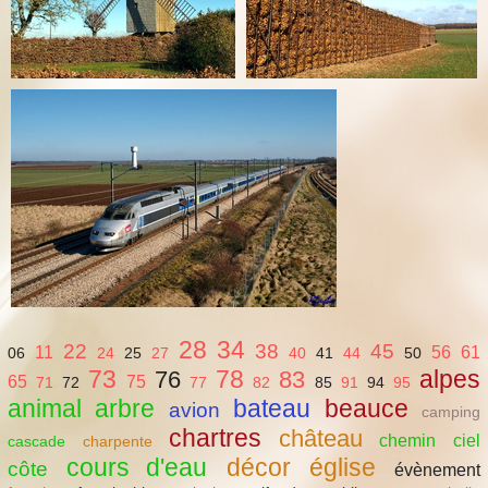
28
34
22
38
45
11
56
61
06
24
25
27
40
41
44
50
73
78
alpes
76
83
65
75
71
72
77
82
85
91
94
95
animal
arbre
bateau
beauce
avion
camping
chartres
château
chemin
ciel
cascade
charpente
cours d'eau
décor
église
côte
évènement