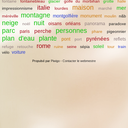
fontaine
fontainebleau
glacier
golfe du morbihan
grotte
halle
maison
italie
mer
impressionnisme
lourdes
marché
montagne
montgolfière
monument
méréville
moulin
n&b
neige
nuit
oisans
orléans
panorama
noël
paradoxe
parc
personnes
perche
paris
phare
pigeonnier
plan d'eau
plante
pyrénées
pont
reflets
port
rome
soleil
refuge
retouche
ruine
seine
sépia
tour
train
voiture
vélo
Propulsé par
Piwigo
-
Contacter le webmestre