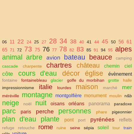
28
34
22
38
45
11
56
61
06
24
25
27
40
41
44
50
73
78
alpes
76
83
65
75
71
72
77
82
85
91
94
95
animal
arbre
bateau
beauce
avion
camping
chartres
château
chemin
ciel
cascade
charpente
cours d'eau
décor
église
côte
évènement
fontaine
fontainebleau
glacier
golfe du morbihan
grotte
halle
maison
italie
mer
impressionnisme
lourdes
marché
montagne
montgolfière
monument
méréville
moulin
n&b
neige
nuit
oisans
orléans
panorama
noël
paradoxe
parc
personnes
perche
paris
phare
pigeonnier
plan d'eau
plante
pyrénées
pont
reflets
port
rome
soleil
refuge
retouche
ruine
seine
sépia
tour
train
voiture
vélo