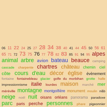
28
34
22
38
45
11
56
61
06
24
25
27
40
41
44
50
73
78
alpes
76
83
65
75
71
72
77
82
85
91
94
95
animal
arbre
bateau
beauce
avion
camping
chartres
château
chemin
ciel
cascade
charpente
cours d'eau
décor
église
côte
évènement
fontaine
fontainebleau
glacier
golfe du morbihan
grotte
halle
maison
italie
mer
impressionnisme
lourdes
marché
montagne
montgolfière
monument
méréville
moulin
n&b
neige
nuit
oisans
orléans
panorama
noël
paradoxe
parc
personnes
perche
paris
phare
pigeonnier