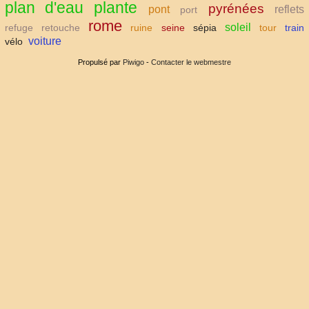
plan d'eau
plante
pyrénées
pont
reflets
port
rome
soleil
refuge
retouche
ruine
seine
sépia
tour
train
voiture
vélo
Propulsé par
Piwigo
-
Contacter le webmestre