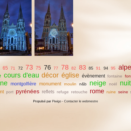
73
78
alp
76
83
65
75
71
72
77
82
85
91
94
95
cours d'eau
décor
église
e
évènement
fontaine
fon
gne
neige
nuit
montgolfière
monument
moulin
n&b
noël
rome
pyrénées
nt
reflets
port
refuge
retouche
ruine
seine
Propulsé par
Piwigo
-
Contacter le webmestre