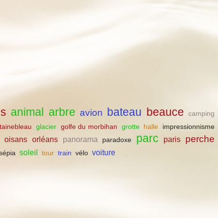
es
animal
arbre
bateau
beauce
avion
camping
tainebleau
glacier
golfe du morbihan
grotte
halle
impressionnisme
parc
perche
oisans
orléans
panorama
paris
paradoxe
soleil
voiture
sépia
tour
train
vélo