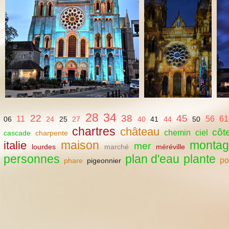
28
34
22
38
45
11
56
61
06
24
25
27
40
41
44
50
chartres
château
côt
chemin
ciel
cascade
charpente
maison
monta
italie
mer
lourdes
marché
méréville
personnes
plan d'eau
plante
po
phare
pigeonnier