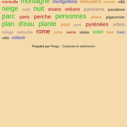
montagne
montgolfière
monument
méréville
moulin
n&b
neige
nuit
oisans
orléans
panorama
noël
paradoxe
parc
personnes
perche
paris
phare
pigeonnier
plan d'eau
plante
pyrénées
pont
reflets
port
rome
soleil
refuge
retouche
ruine
seine
sépia
tour
train
voiture
vélo
Propulsé par
Piwigo
-
Contacter le webmestre