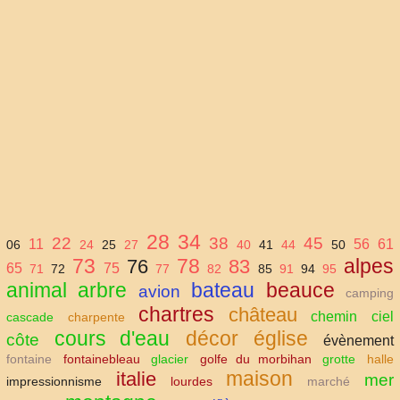
28
34
22
38
45
11
56
61
06
24
25
27
40
41
44
50
73
78
alpes
76
83
65
75
71
72
77
82
85
91
94
95
animal
arbre
bateau
beauce
avion
camping
chartres
château
chemin
ciel
cascade
charpente
cours d'eau
décor
église
côte
évènement
fontaine
fontainebleau
glacier
golfe du morbihan
grotte
halle
maison
italie
mer
impressionnisme
lourdes
marché