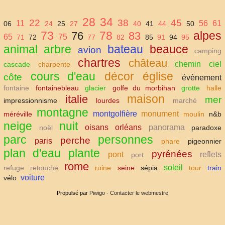
28
34
22
38
45
11
56
61
06
24
25
27
40
41
44
50
73
78
alpes
76
83
65
75
71
72
77
82
85
91
94
95
animal
arbre
bateau
beauce
avion
camping
chartres
château
chemin
ciel
cascade
charpente
cours d'eau
décor
église
côte
évènement
fontaine
fontainebleau
glacier
golfe du morbihan
grotte
halle
maison
italie
mer
impressionnisme
lourdes
marché
montagne
montgolfière
monument
méréville
moulin
n&b
neige
nuit
oisans
orléans
panorama
noël
paradoxe
parc
personnes
perche
paris
phare
pigeonnier
plan d'eau
plante
pyrénées
pont
reflets
port
rome
soleil
refuge
retouche
ruine
seine
sépia
tour
train
voiture
vélo
Propulsé par
Piwigo
-
Contacter le webmestre