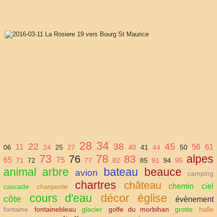
28
34
22
38
45
11
56
61
06
24
25
27
40
41
44
50
73
78
alpes
76
83
65
75
71
72
77
82
85
91
94
95
animal
arbre
bateau
beauce
avion
camping
chartres
château
chemin
ciel
cascade
charpente
cours d'eau
décor
église
côte
évènement
fontaine
fontainebleau
glacier
golfe du morbihan
grotte
halle