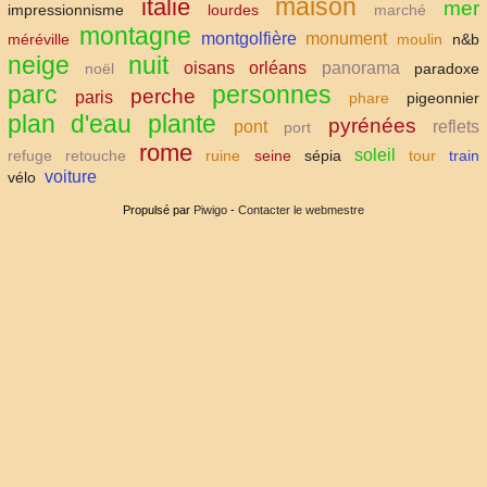
maison
italie
mer
impressionnisme
lourdes
marché
montagne
montgolfière
monument
méréville
moulin
n&b
neige
nuit
oisans
orléans
panorama
noël
paradoxe
parc
personnes
perche
paris
phare
pigeonnier
plan d'eau
plante
pyrénées
pont
reflets
port
rome
soleil
refuge
retouche
ruine
seine
sépia
tour
train
voiture
vélo
Propulsé par
Piwigo
-
Contacter le webmestre