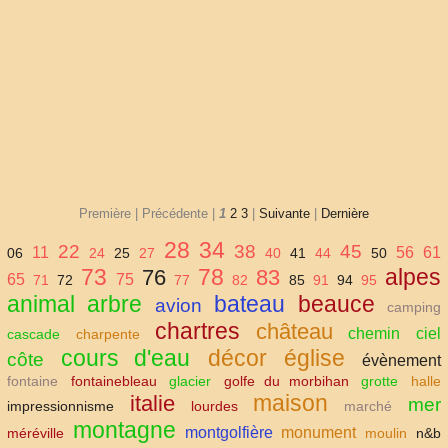
Première |
Précédente |
1
2
3
|
Suivante
|
Dernière
28
34
22
38
45
11
56
61
06
24
25
27
40
41
44
50
73
78
alpes
76
83
65
75
71
72
77
82
85
91
94
95
animal
arbre
bateau
beauce
avion
camping
chartres
château
chemin
ciel
cascade
charpente
cours d'eau
décor
église
côte
évènement
fontaine
fontainebleau
glacier
golfe du morbihan
grotte
halle
maison
italie
mer
impressionnisme
lourdes
marché
montagne
montgolfière
monument
méréville
moulin
n&b