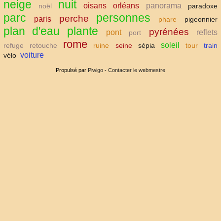
neige
nuit
oisans
orléans
panorama
noël
paradoxe
parc
personnes
perche
paris
phare
pigeonnier
plan d'eau
plante
pyrénées
pont
reflets
port
rome
soleil
refuge
retouche
ruine
seine
sépia
tour
train
voiture
vélo
Propulsé par
Piwigo
-
Contacter le webmestre