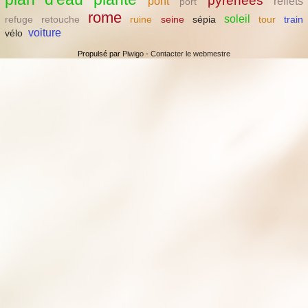
pyrénées
pont
reflets
port
rome
soleil
refuge
retouche
ruine
seine
sépia
tour
train
voiture
vélo
Propulsé par
Piwigo
-
Contacter le webmestre