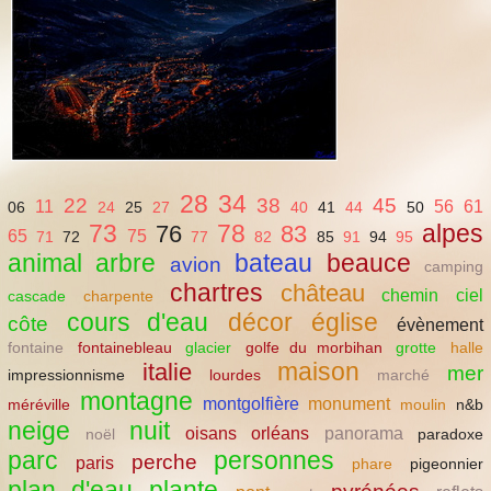
28
34
22
38
45
11
56
61
06
24
25
27
40
41
44
50
73
78
alpes
76
83
65
75
71
72
77
82
85
91
94
95
animal
arbre
bateau
beauce
avion
camping
chartres
château
chemin
ciel
cascade
charpente
cours d'eau
décor
église
côte
évènement
fontaine
fontainebleau
glacier
golfe du morbihan
grotte
halle
maison
italie
mer
impressionnisme
lourdes
marché
montagne
montgolfière
monument
méréville
moulin
n&b
neige
nuit
oisans
orléans
panorama
noël
paradoxe
parc
personnes
perche
paris
phare
pigeonnier
plan d'eau
plante